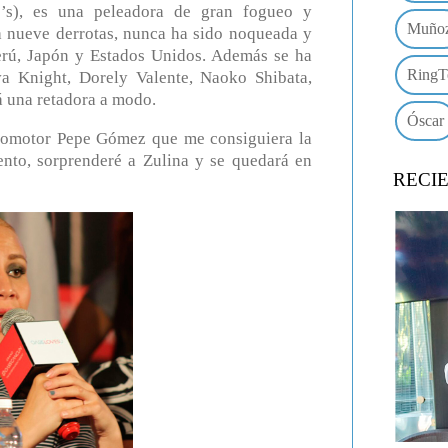
o’s), es una peleadora de gran fogueo y
Muño
a nueve derrotas, nunca ha sido noqueada y
erú, Japón y Estados Unidos. Además se ha
RingT
a Knight, Dorely Valente, Naoko Shibata,
á una retadora a modo.
Óscar
promotor Pepe Gómez que me consiguiera la
ento, sorprenderé a Zulina y se quedará en
RECI