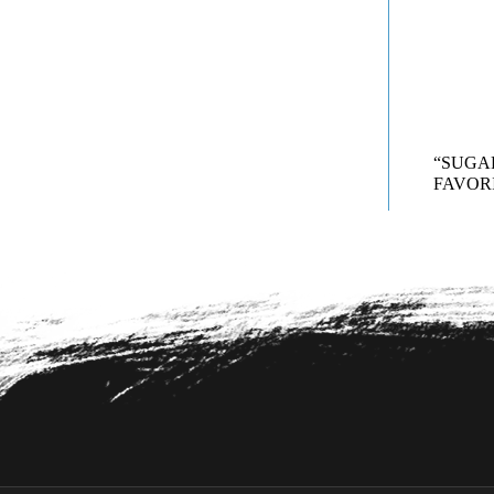
“SUG
FAVORI