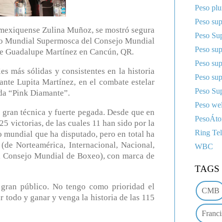
Peso pl
Peso sup
exiquense Zulina Muñoz, se mostró segura
Peso Sup
to Mundial Supermosca del Consejo Mundial
Peso su
te Guadalupe Martínez en Cancún, QR.
Peso su
 más sólidas y consistentes en la historia
Peso su
ante Lupita Martínez, en el combate estelar
Peso Sup
da “Pink Diamante”.
Peso wel
 gran técnica y fuerte pegada. Desde que en
PesoÁt
5 victorias, de las cuales 11 han sido por la
Ring Te
 mundial que ha disputado, pero en total ha
(de Norteamérica, Internacional, Nacional,
WBC
l Consejo Mundial de Boxeo), con marca de
TAGS
 gran público. No tengo como prioridad el
CMB
r todo y ganar y venga la historia de las 115
Franci