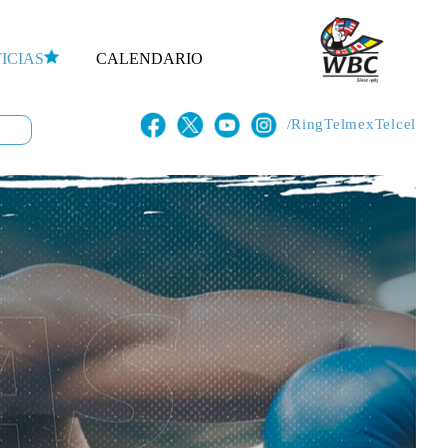
ICIAS
CALENDARIO
/RingTelmexTelcel