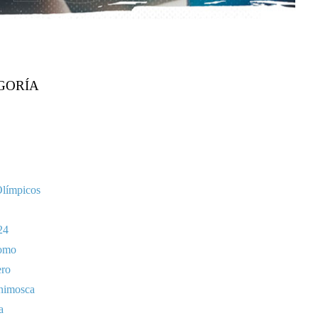
GORÍA
Olímpicos
24
omo
ero
nimosca
a