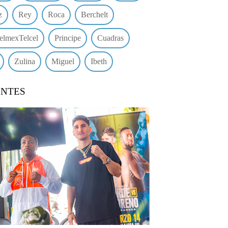
z
Rey
Roca
Berchelt
elmexTelcel
Principe
Cuadras
Zulina
Miguel
Ibeth
ENTES