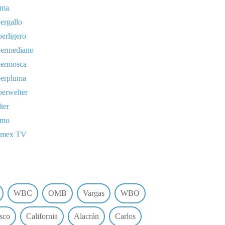
uma
ergallo
erligero
permediano
permosca
perpluma
erwelter
ter
omo
lmex TV
WBC
OMB
Vargas
WBO
sco
California
Alacrán
Carlos