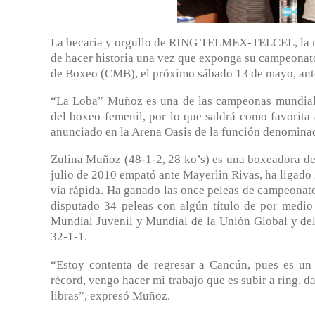
La becaria y orgullo de RING TELMEX-TELCEL, la m
de hacer historia una vez que exponga su campeona
de Boxeo (CMB), el próximo sábado 13 de mayo, an
“La Loba” Muñoz es una de las campeonas mundiales
del boxeo femenil, por lo que saldrá como favorita 
anunciado en la Arena Oasis de la función denomina
Zulina Muñoz (48-1-2, 28 ko’s) es una boxeadora de
julio de 2010 empató ante Mayerlin Rivas, ha ligado 2
vía rápida. Ha ganado las once peleas de campeonato
disputado 34 peleas con algún título de por medio 
Mundial Juvenil y Mundial de la Unión Global y de
32-1-1.
“Estoy contenta de regresar a Cancún, pues es un
récord, vengo hacer mi trabajo que es subir a ring, da
libras”, expresó Muñoz.