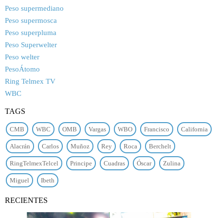
Peso supermediano
Peso supermosca
Peso superpluma
Peso Superwelter
Peso welter
PesoÁtomo
Ring Telmex TV
WBC
TAGS
CMB
WBC
OMB
Vargas
WBO
Francisco
California
Alacrán
Carlos
Muñoz
Rey
Roca
Berchelt
RingTelmexTelcel
Principe
Cuadras
Óscar
Zulina
Miguel
Ibeth
RECIENTES