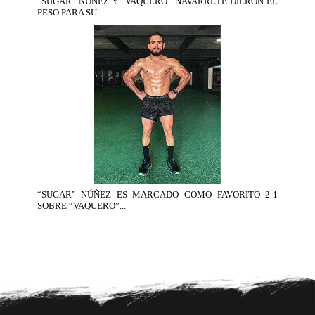
“SUGAR” NUÑEZ Y “VAQUERO” NAVARRETE DIERON EL
PESO PARA SU...
“SUGAR” NÚÑEZ ES MARCADO COMO FAVORITO 2-1
SOBRE “VAQUERO”...