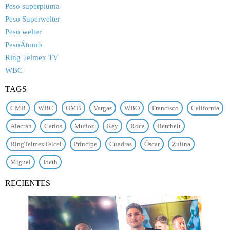
Peso superpluma
Peso Superwelter
Peso welter
PesoÁtomo
Ring Telmex TV
WBC
TAGS
CMB
WBC
OMB
Vargas
WBO
Francisco
California
Alacrán
Carlos
Muñoz
Rey
Roca
Berchelt
RingTelmexTelcel
Principe
Cuadras
Óscar
Zulina
Miguel
Ibeth
RECIENTES