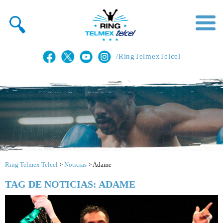
/RingTelmexTelcel
Ring Telmex Telcel
>
Noticias
>
Adame
TAG DE NOTICIAS: ADAME