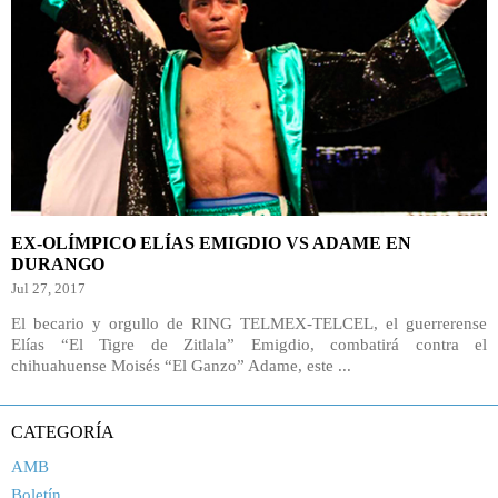
EX-OLÍMPICO ELÍAS EMIGDIO VS ADAME EN
DURANGO
Jul 27, 2017
El becario y orgullo de RING TELMEX-TELCEL, el guerrerense
Elías “El Tigre de Zitlala” Emigdio, combatirá contra el
chihuahuense Moisés “El Ganzo” Adame, este ...
CATEGORÍA
AMB
Boletín