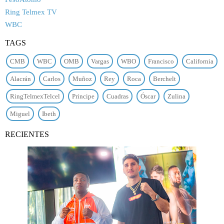
Ring Telmex TV
WBC
TAGS
CMB
WBC
OMB
Vargas
WBO
Francisco
California
Alacrán
Carlos
Muñoz
Rey
Roca
Berchelt
RingTelmexTelcel
Principe
Cuadras
Óscar
Zulina
Miguel
Ibeth
RECIENTES