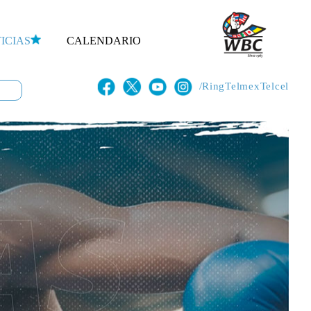
ICIAS
CALENDARIO
/RingTelmexTelcel