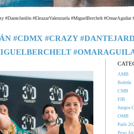
 #DanteJardón #EleazarValenzuela #MiguelBerchelt #OmarAguilar #
RÁN #CDMX #CRAZY #DANTEJAR
IGUELBERCHELT #OMARAGUILA
CATE
AMB
Boletín
CMB
FIB
Juegos 
OMB
París 20
Peso Át