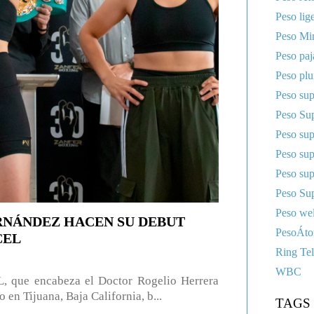
Peso lig
Peso Mi
Peso paj
Peso pl
Peso sup
Peso Sup
Peso su
Peso su
Peso su
Peso Sup
Peso wel
RNÁNDEZ HACEN SU DEBUT
PesoÁt
CEL
Ring Te
WBC
 que encabeza el Doctor Rogelio Herrera
 en Tijuana, Baja California, b...
TAGS