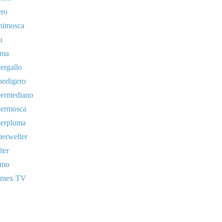
ero
nimosca
a
uma
ergallo
erligero
permediano
permosca
perpluma
erwelter
ter
omo
lmex TV