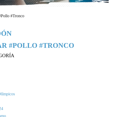
Pollo #Tronco
DÓN
R #POLLO #TRONCO
GORÍA
Olímpicos
24
omo