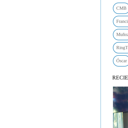
CMB
Franci
Muño
RingT
Óscar
RECI