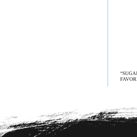
“SUG
FAVORI