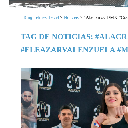
Ring Telmex Telcel
>
Noticias
>
#Alacrán #CDMX #Crazy
TAG DE NOTICIAS: #ALAC
#ELEAZARVALENZUELA #M