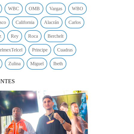
WBC
OMB
Vargas
WBO
sco
California
Alacrán
Carlos
z
Rey
Roca
Berchelt
elmexTelcel
Principe
Cuadras
Zulina
Miguel
Ibeth
ENTES