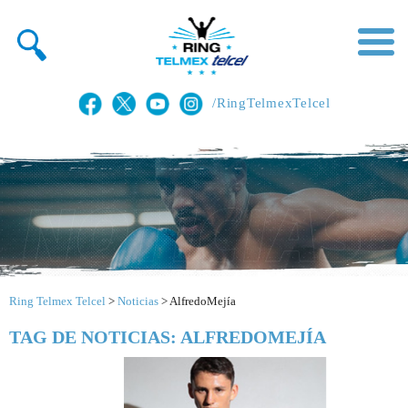
/RingTelmexTelcel
Ring Telmex Telcel
>
Noticias
>
AlfredoMejía
TAG DE NOTICIAS: ALFREDOMEJÍA