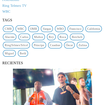
Ring Telmex TV
WBC
TAGS
CMB
WBC
OMB
Vargas
WBO
Francisco
California
Alacrán
Carlos
Muñoz
Rey
Roca
Berchelt
RingTelmexTelcel
Principe
Cuadras
Óscar
Zulina
Miguel
Ibeth
RECIENTES