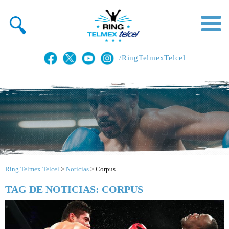
/RingTelmexTelcel
Ring Telmex Telcel
>
Noticias
>
Corpus
TAG DE NOTICIAS: CORPUS