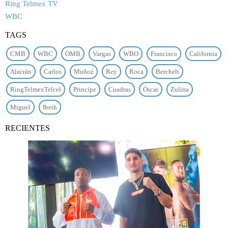
Ring Telmex TV
WBC
TAGS
CMB
WBC
OMB
Vargas
WBO
Francisco
California
Alacrán
Carlos
Muñoz
Rey
Roca
Berchelt
RingTelmexTelcel
Principe
Cuadras
Óscar
Zulina
Miguel
Ibeth
RECIENTES