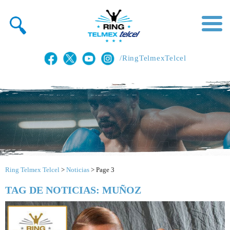
/RingTelmexTelcel
Ring Telmex Telcel
>
Noticias
>
Page 3
TAG DE NOTICIAS: MUÑOZ