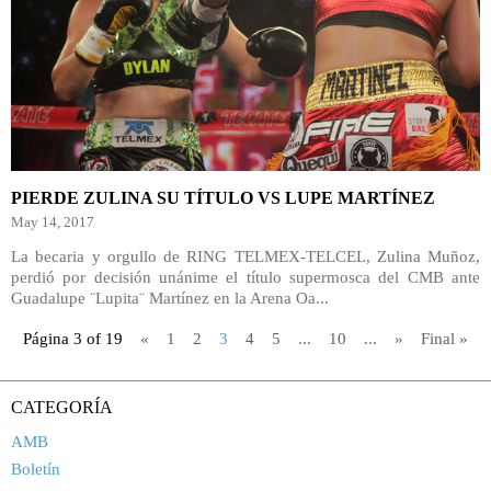
PIERDE ZULINA SU TÍTULO VS LUPE MARTÍNEZ
May 14, 2017
La becaria y orgullo de RING TELMEX-TELCEL, Zulina Muñoz,
perdió por decisión unánime el título supermosca del CMB ante
Guadalupe ¨Lupita¨ Martínez en la Arena Oa...
Página 3 of 19
«
1
2
3
4
5
...
10
...
»
Final »
CATEGORÍA
AMB
Boletín