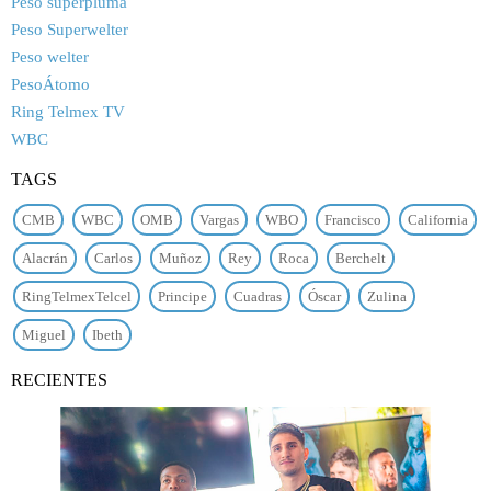
Peso superpluma
Peso Superwelter
Peso welter
PesoÁtomo
Ring Telmex TV
WBC
TAGS
CMB
WBC
OMB
Vargas
WBO
Francisco
California
Alacrán
Carlos
Muñoz
Rey
Roca
Berchelt
RingTelmexTelcel
Principe
Cuadras
Óscar
Zulina
Miguel
Ibeth
RECIENTES