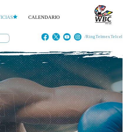
ICIAS
CALENDARIO
/RingTelmexTelcel