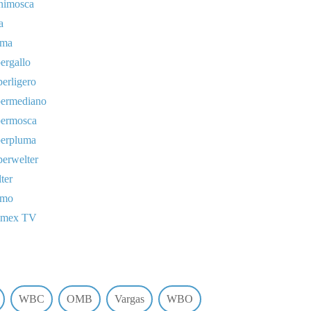
nimosca
a
uma
ergallo
erligero
permediano
permosca
perpluma
erwelter
ter
omo
lmex TV
WBC
OMB
Vargas
WBO