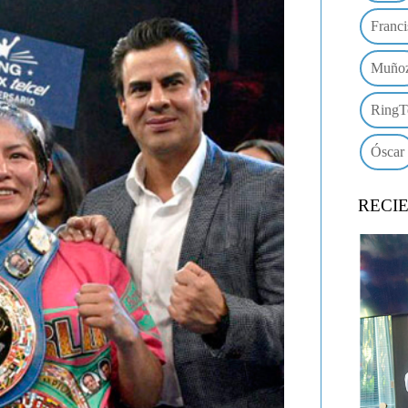
Franci
Muño
RingT
Óscar
RECI