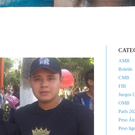
CATE
AMB
Boletín
CMB
FIB
Juegos 
OMB
París 20
Peso Át
Peso lig