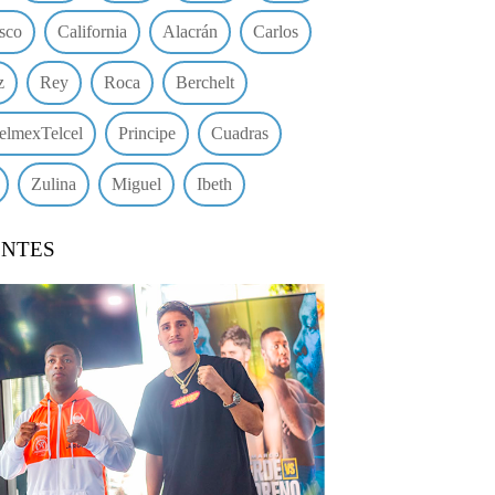
sco
California
Alacrán
Carlos
z
Rey
Roca
Berchelt
elmexTelcel
Principe
Cuadras
Zulina
Miguel
Ibeth
ENTES