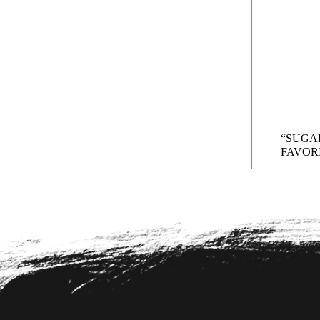
“SUG
FAVORI