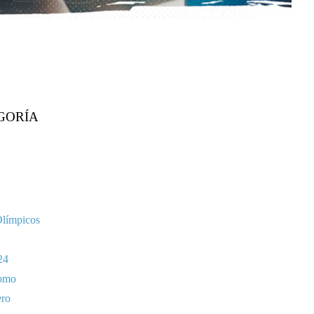
GORÍA
Olímpicos
24
omo
ero