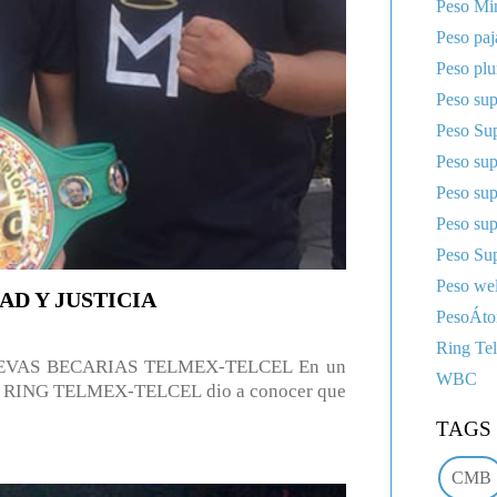
Peso Mi
Peso paj
Peso pl
Peso sup
Peso Sup
Peso su
Peso su
Peso su
Peso Sup
Peso wel
D Y JUSTICIA
PesoÁt
Ring Te
EVAS BECARIAS TELMEX-TELCEL En un
WBC
rama RING TELMEX-TELCEL dio a conocer que
TAGS
CMB