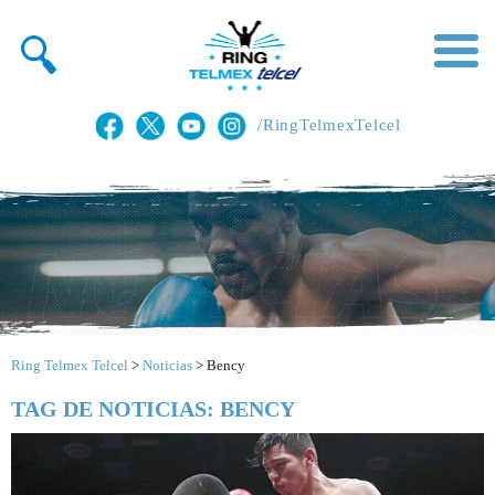
/RingTelmexTelcel
Ring Telmex Telcel
>
Noticias
>
Bency
TAG DE NOTICIAS: BENCY