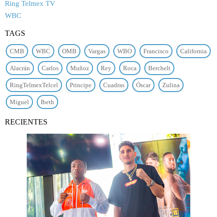
Ring Telmex TV
WBC
TAGS
CMB
WBC
OMB
Vargas
WBO
Francisco
California
Alacrán
Carlos
Muñoz
Rey
Roca
Berchelt
RingTelmexTelcel
Principe
Cuadras
Óscar
Zulina
Miguel
Ibeth
RECIENTES