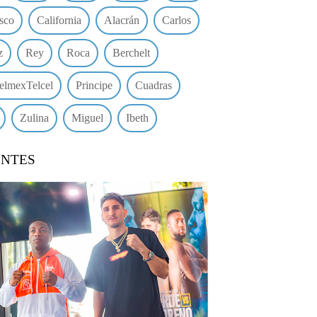
sco
California
Alacrán
Carlos
z
Rey
Roca
Berchelt
elmexTelcel
Principe
Cuadras
Zulina
Miguel
Ibeth
ENTES