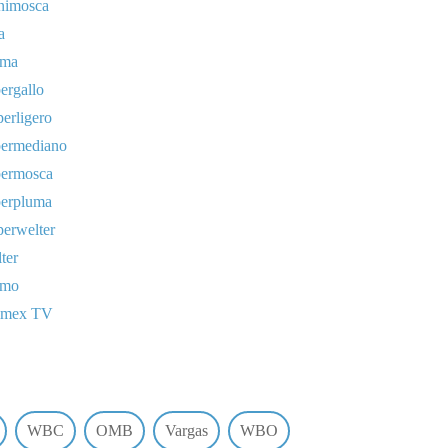
nimosca
a
uma
ergallo
erligero
permediano
permosca
perpluma
erwelter
ter
omo
lmex TV
WBC
OMB
Vargas
WBO