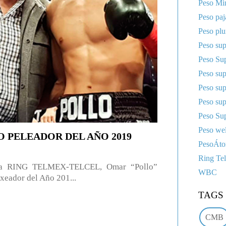
Peso Mi
Peso paj
Peso pl
Peso sup
Peso Sup
Peso su
Peso su
Peso su
Peso Sup
Peso wel
 PELEADOR DEL AÑO 2019
PesoÁt
Ring Te
rama RING TELMEX-TELCEL, Omar “Pollo”
WBC
xeador del Año 201...
TAGS
CMB