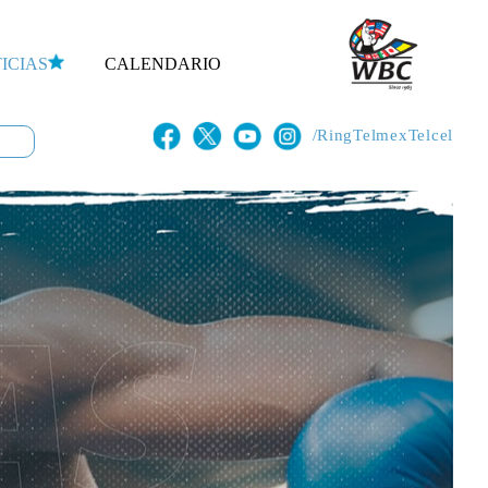
ICIAS
CALENDARIO
/RingTelmexTelcel