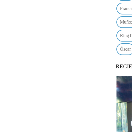
Franci
Muño
RingT
Óscar
RECI