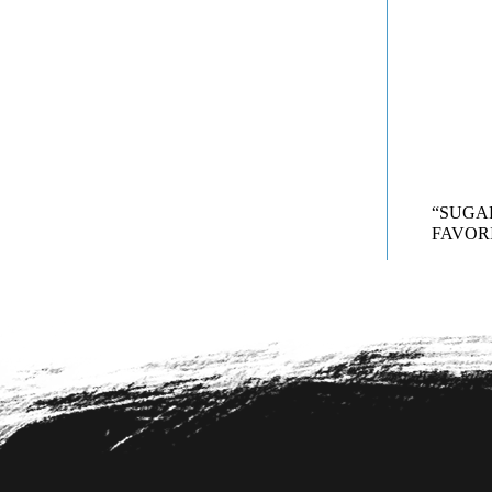
“SUG
FAVORI