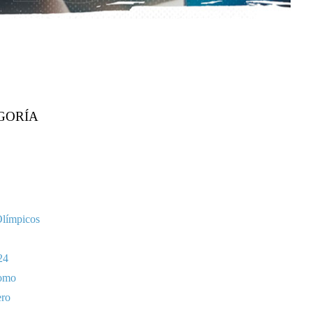
GORÍA
Olímpicos
24
omo
ero