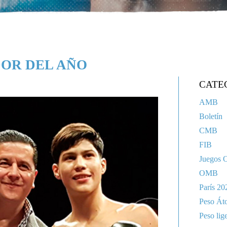
DOR DEL AÑO
CATE
AMB
Boletín
CMB
FIB
Juegos 
OMB
París 20
Peso Át
Peso lig