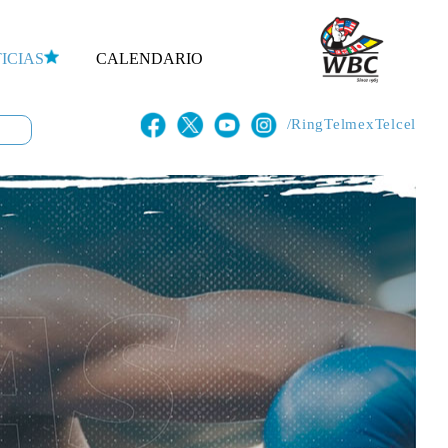
ICIAS
CALENDARIO
/RingTelmexTelcel