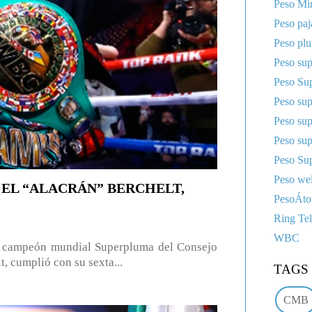
Peso Mi
Peso paj
Peso pl
Peso sup
Peso Sup
Peso su
Peso su
Peso su
Peso Sup
Peso wel
EL “ALACRÁN” BERCHELT,
PesoÁt
Ring Te
WBC
campeón mundial Superpluma del Consejo
 cumplió con su sexta...
TAGS
CMB