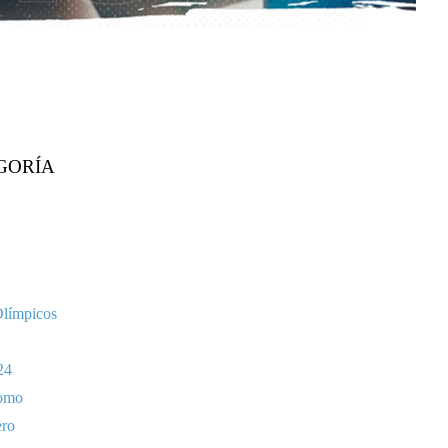
GORÍA
Olímpicos
24
omo
ero