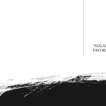
“SUG
FAVORI