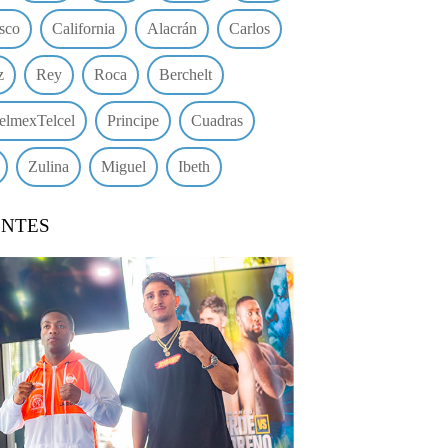
sco
California
Alacrán
Carlos
z
Rey
Roca
Berchelt
elmexTelcel
Principe
Cuadras
Zulina
Miguel
Ibeth
ENTES