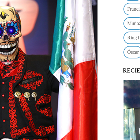
Franci
Muño
RingT
Óscar
RECI