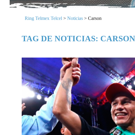
Ring Telmex Telcel
>
Noticias
>
Carson
TAG DE NOTICIAS: CARSO