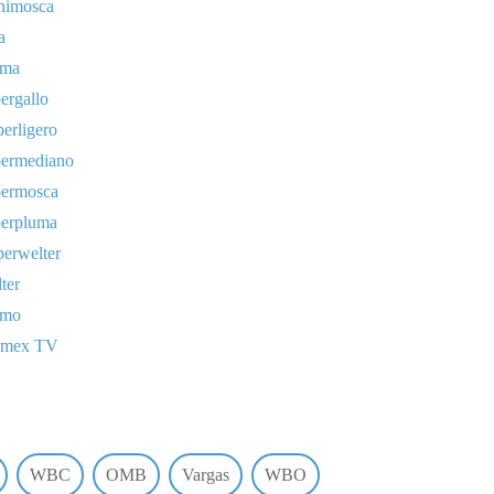
nimosca
a
uma
ergallo
erligero
permediano
permosca
perpluma
erwelter
ter
omo
lmex TV
WBC
OMB
Vargas
WBO