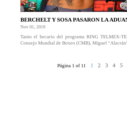
BERCHELT Y SOSA PASARON LA ADUA
Nov 01, 2019
Tanto el becario del programa RING TELMEX-TE
Consejo Mundial de Boxeo (CMB), Miguel “Alacrán” 
1
2
3
4
5
Página 1 of 11