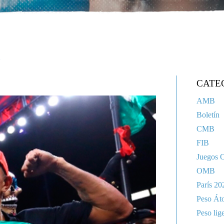
N
CATE
AMB
Boletín
CMB
FIB
Juegos 
OMB
París 20
Peso Át
Peso lig