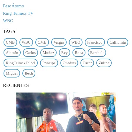
PesoÁtomo
Ring Telmex TV
WBC
TAGS
CMB
WBC
OMB
Vargas
WBO
Francisco
California
Alacrán
Carlos
Muñoz
Rey
Roca
Berchelt
RingTelmexTelcel
Principe
Cuadras
Óscar
Zulina
Miguel
Ibeth
RECIENTES