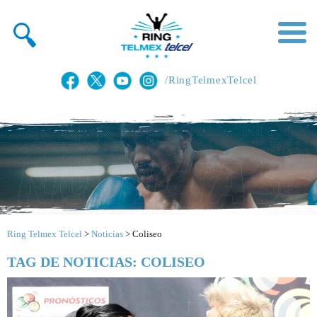
/RingTelmexTelcel
Ring Telmex Telcel
>
Noticias
>
Coliseo
TAG DE NOTICIAS: COLISEO