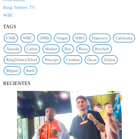
Ring Telmex TV
WBC
TAGS
CMB
WBC
OMB
Vargas
WBO
Francisco
California
Alacrán
Carlos
Muñoz
Rey
Roca
Berchelt
RingTelmexTelcel
Principe
Cuadras
Óscar
Zulina
Miguel
Ibeth
RECIENTES