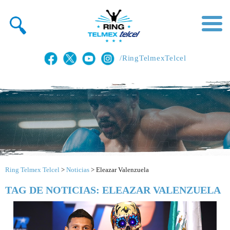
/RingTelmexTelcel
Ring Telmex Telcel
>
Noticias
>
Eleazar Valenzuela
TAG DE NOTICIAS: ELEAZAR VALENZUELA