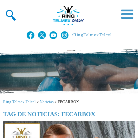
/RingTelmexTelcel
Ring Telmex Telcel
>
Noticias
>
FECARBOX
TAG DE NOTICIAS: FECARBOX