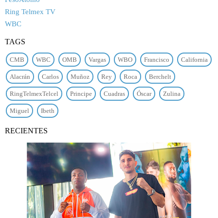
Ring Telmex TV
WBC
TAGS
CMB
WBC
OMB
Vargas
WBO
Francisco
California
Alacrán
Carlos
Muñoz
Rey
Roca
Berchelt
RingTelmexTelcel
Principe
Cuadras
Óscar
Zulina
Miguel
Ibeth
RECIENTES