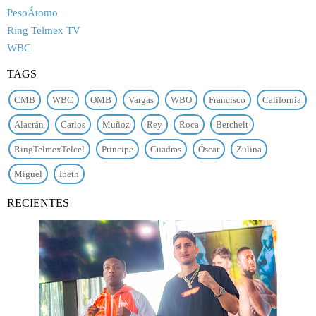
PesoÁtomo
Ring Telmex TV
WBC
TAGS
CMB
WBC
OMB
Vargas
WBO
Francisco
California
Alacrán
Carlos
Muñoz
Rey
Roca
Berchelt
RingTelmexTelcel
Principe
Cuadras
Óscar
Zulina
Miguel
Ibeth
RECIENTES