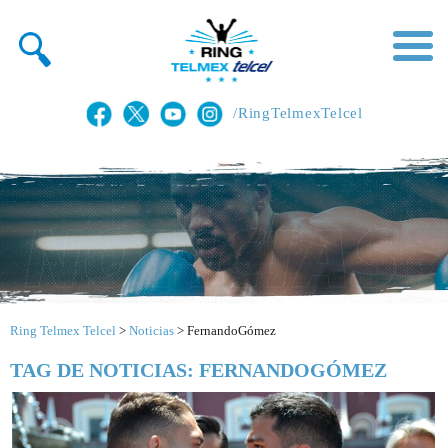
/RingTelmexTelcel
Ring Telmex Telcel
>
Noticias
>
FernandoGómez
TAG DE NOTICIAS: FERNANDOGÓMEZ