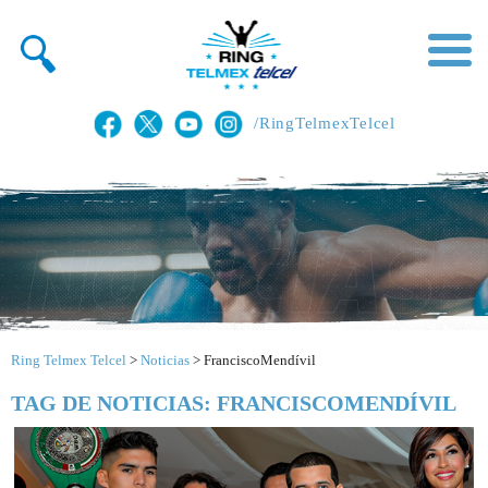
/RingTelmexTelcel
Ring Telmex Telcel
>
Noticias
>
FranciscoMendívil
TAG DE NOTICIAS: FRANCISCOMENDÍVIL