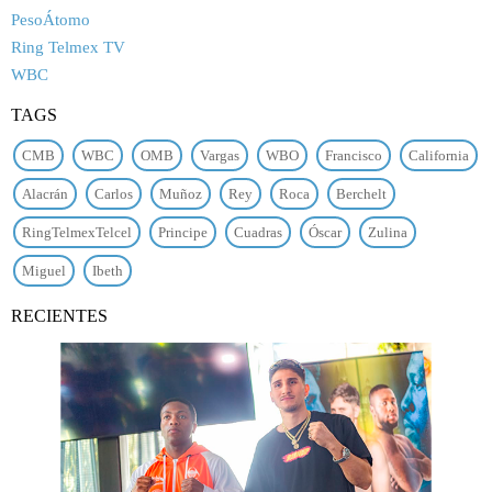
PesoÁtomo
Ring Telmex TV
WBC
TAGS
CMB
WBC
OMB
Vargas
WBO
Francisco
California
Alacrán
Carlos
Muñoz
Rey
Roca
Berchelt
RingTelmexTelcel
Principe
Cuadras
Óscar
Zulina
Miguel
Ibeth
RECIENTES