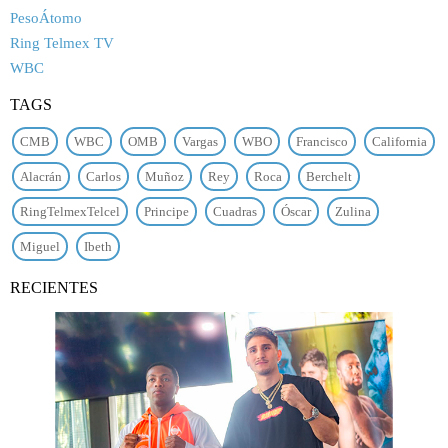
PesoÁtomo
Ring Telmex TV
WBC
TAGS
CMB
WBC
OMB
Vargas
WBO
Francisco
California
Alacrán
Carlos
Muñoz
Rey
Roca
Berchelt
RingTelmexTelcel
Principe
Cuadras
Óscar
Zulina
Miguel
Ibeth
RECIENTES