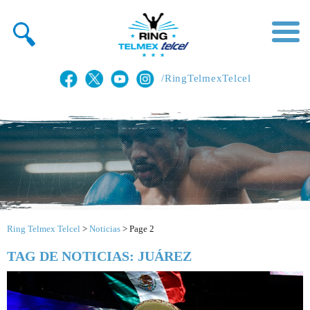
/RingTelmexTelcel
Ring Telmex Telcel
>
Noticias
>
Page 2
TAG DE NOTICIAS: JUÁREZ