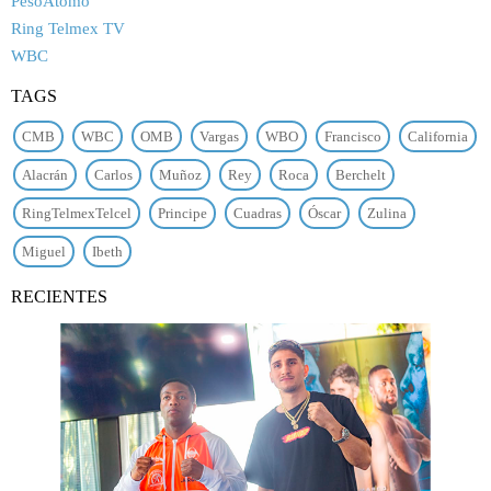
PesoÁtomo
Ring Telmex TV
WBC
TAGS
CMB
WBC
OMB
Vargas
WBO
Francisco
California
Alacrán
Carlos
Muñoz
Rey
Roca
Berchelt
RingTelmexTelcel
Principe
Cuadras
Óscar
Zulina
Miguel
Ibeth
RECIENTES