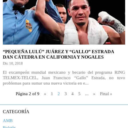
“PEQUEÑA LULÚ” JUÁREZ Y “GALLO” ESTRADA
DAN CÁTEDRA EN CALIFORNIA Y NOGALES
Dic 10, 2018
El excampeón mundial mexicano y becario del programa RING
TELMEX-TELCEL, Juan Francisco “Gallo” Estrada, no tuvo
problemas para sumar una nueva victoria en e...
Página 2 of 9
«
1
2
3
4
5
...
»
Final »
CATEGORÍA
AMB
Boletín