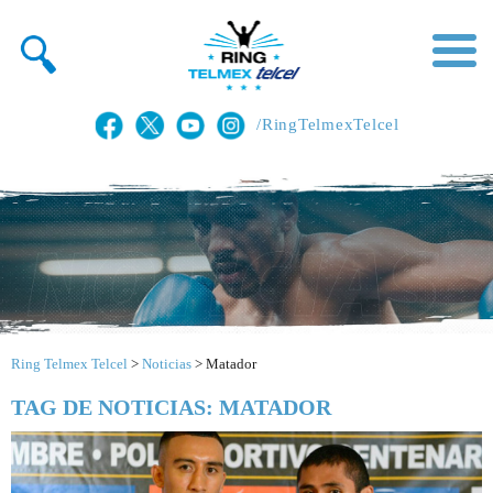
/RingTelmexTelcel
Ring Telmex Telcel
>
Noticias
>
Matador
TAG DE NOTICIAS: MATADOR