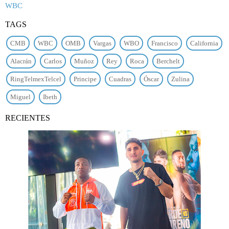
WBC
TAGS
CMB
WBC
OMB
Vargas
WBO
Francisco
California
Alacrán
Carlos
Muñoz
Rey
Roca
Berchelt
RingTelmexTelcel
Principe
Cuadras
Óscar
Zulina
Miguel
Ibeth
RECIENTES