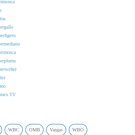
nimosca
a
uma
ergallo
erligero
permediano
permosca
perpluma
erwelter
ter
omo
lmex TV
WBC
OMB
Vargas
WBO