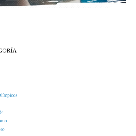
GORÍA
Olímpicos
24
omo
ero