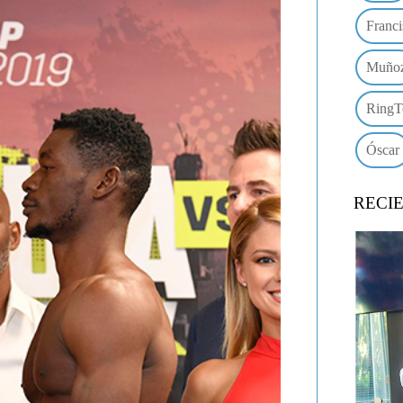
Franci
Muño
RingT
Óscar
RECI