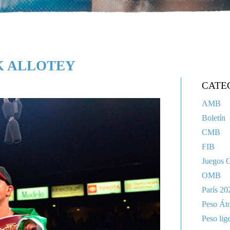
K ALLOTEY
CATE
AMB
Boletín
CMB
FIB
Juegos 
OMB
París 20
Peso Át
Peso lig