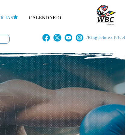
ICIAS
CALENDARIO
/RingTelmexTelcel