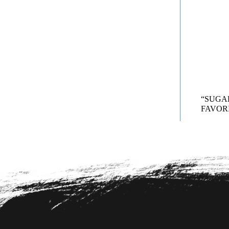
“SUG
FAVORI