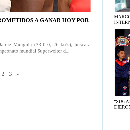
MARCO
PROMETIDOS A GANAR HOY POR
INTER
ime Munguía (33-0-0, 26 ko’s), buscará
mpeonato mundial Superwelter d...
2
3
»
“SUGA
DIERON