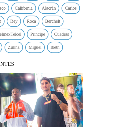
sco
California
Alacrán
Carlos
z
Rey
Roca
Berchelt
elmexTelcel
Principe
Cuadras
Zulina
Miguel
Ibeth
ENTES