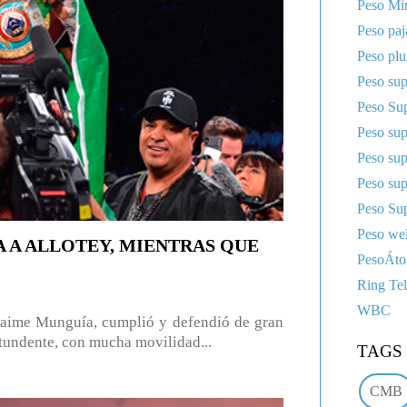
Peso Mi
Peso paj
Peso pl
Peso sup
Peso Sup
Peso su
Peso su
Peso su
Peso Sup
Peso wel
 A ALLOTEY, MIENTRAS QUE
PesoÁt
Ring Te
WBC
ime Munguía, cumplió y defendió de gran
ntundente, con mucha movilidad...
TAGS
CMB