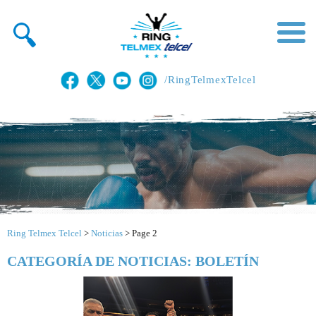
/RingTelmexTelcel
Ring Telmex Telcel
>
Noticias
>
Page 2
CATEGORÍA DE NOTICIAS: BOLETÍN