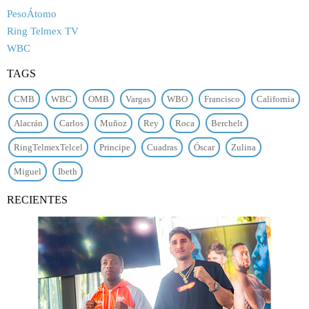
PesoÁtomo
Ring Telmex TV
WBC
TAGS
CMB
WBC
OMB
Vargas
WBO
Francisco
California
Alacrán
Carlos
Muñoz
Rey
Roca
Berchelt
RingTelmexTelcel
Principe
Cuadras
Óscar
Zulina
Miguel
Ibeth
RECIENTES