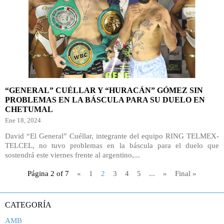
“GENERAL” CUÉLLAR Y “HURACÁN” GÓMEZ SIN
PROBLEMAS EN LA BÁSCULA PARA SU DUELO EN
CHETUMAL
Ene 18, 2024
David “El General” Cuéllar, integrante del equipo RING TELMEX-
TELCEL, no tuvo problemas en la báscula para el duelo que
sostendrá este viernes frente al argentino,...
Página 2 of 7
«
1
2
3
4
5
...
»
Final »
CATEGORÍA
AMB