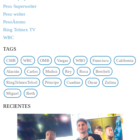
Peso Superwelter
Peso welter
PesoÁtomo
Ring Telmex TV
WBC
TAGS
CMB
WBC
OMB
Vargas
WBO
Francisco
California
Alacrán
Carlos
Muñoz
Rey
Roca
Berchelt
RingTelmexTelcel
Principe
Cuadras
Óscar
Zulina
Miguel
Ibeth
RECIENTES