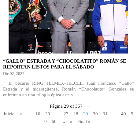
“GALLO” ESTRADA Y “CHOCOLATITO” ROMÁN SE
REPORTAN LISTOS PARA EL SÁBADO
Dic 02, 2022
El becario RING TELMEX-TELCEL, Juan Francisco “Gallo”
Estrada y el nicaragüense, Román “Chocolatito” Gonzalez se
enfrentan en una trilogía épica este s...
Página 29 of 357
«
Inicio
«
...
10
20
...
27
28
29
30
31
...
40
5
0
60
...
»
Final »