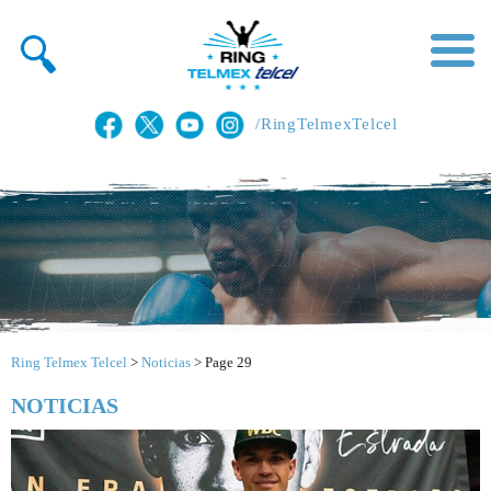
/RingTelmexTelcel
Ring Telmex Telcel
>
Noticias
>
Page 29
NOTICIAS