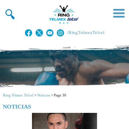
/RingTelmexTelcel
Ring Telmex Telcel
>
Noticias
>
Page 30
NOTICIAS