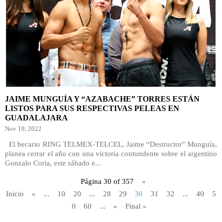
JAIME MUNGUÍA Y “AZABACHE” TORRES ESTÁN
LISTOS PARA SUS RESPECTIVAS PELEAS EN
GUADALAJARA
Nov 19, 2022
El becario RING TELMEX-TELCEL, Jaime “Destructor” Munguía,
planea cerrar el año con una victoria contundente sobre el argentino
Gonzalo Coria, este sábado e...
Página 30 of 357
«
Inicio
«
...
10
20
...
28
29
30
31
32
...
40
5
0
60
...
»
Final »