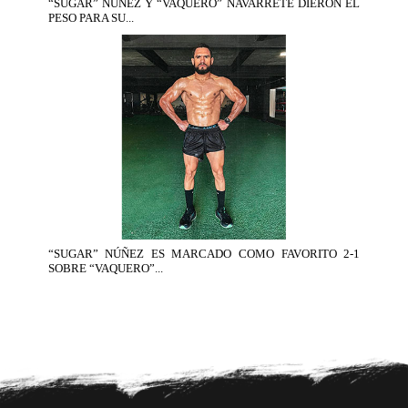
“SUGAR” NUÑEZ Y “VAQUERO” NAVARRETE DIERON EL
PESO PARA SU...
“SUGAR” NÚÑEZ ES MARCADO COMO FAVORITO 2-1
SOBRE “VAQUERO”...