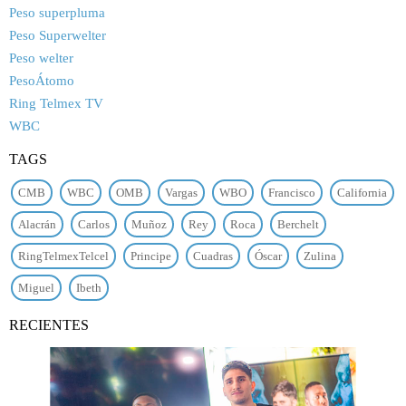
Peso superpluma
Peso Superwelter
Peso welter
PesoÁtomo
Ring Telmex TV
WBC
TAGS
CMB
WBC
OMB
Vargas
WBO
Francisco
California
Alacrán
Carlos
Muñoz
Rey
Roca
Berchelt
RingTelmexTelcel
Principe
Cuadras
Óscar
Zulina
Miguel
Ibeth
RECIENTES