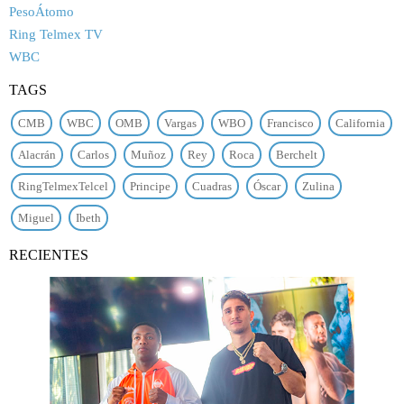
PesoÁtomo
Ring Telmex TV
WBC
TAGS
CMB
WBC
OMB
Vargas
WBO
Francisco
California
Alacrán
Carlos
Muñoz
Rey
Roca
Berchelt
RingTelmexTelcel
Principe
Cuadras
Óscar
Zulina
Miguel
Ibeth
RECIENTES