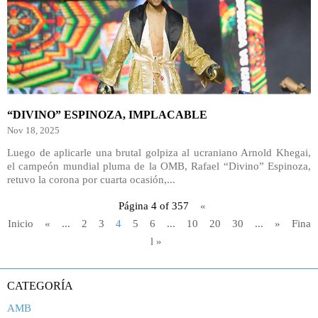
“DIVINO” ESPINOZA, IMPLACABLE
Nov 18, 2025
Luego de aplicarle una brutal golpiza al ucraniano Arnold Khegai,
el campeón mundial pluma de la OMB, Rafael “Divino” Espinoza,
retuvo la corona por cuarta ocasión,...
Página 4 of 357
«
Inicio
«
...
2
3
4
5
6
...
10
20
30
...
»
Fina
l »
CATEGORÍA
AMB