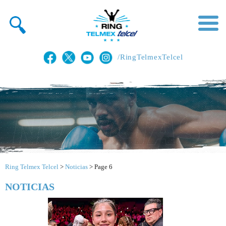
/RingTelmexTelcel
Ring Telmex Telcel
>
Noticias
>
Page 6
NOTICIAS