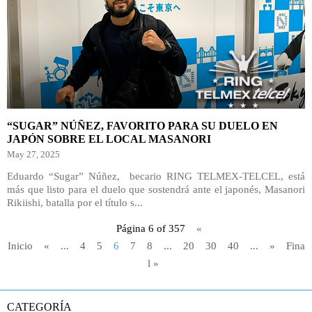
“SUGAR” NÚÑEZ, FAVORITO PARA SU DUELO EN
JAPÓN SOBRE EL LOCAL MASANORI
May 27, 2025
Eduardo “Sugar” Núñez, becario RING TELMEX-TELCEL, está
más que listo para el duelo que sostendrá ante el japonés, Masanori
Rikiishi, batalla por el título s...
Página 6 of 357
«
Inicio
«
...
4
5
6
7
8
...
20
30
40
...
»
Fina
l »
CATEGORÍA