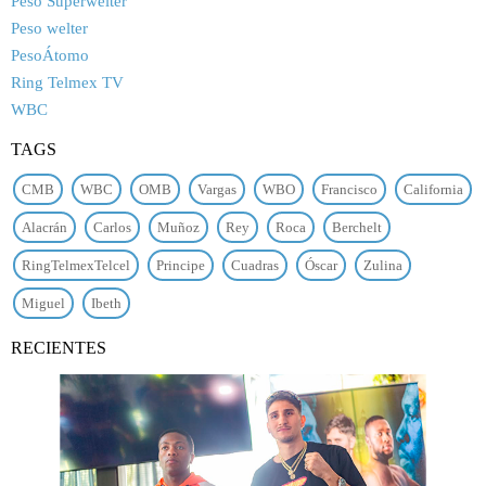
Peso Superwelter
Peso welter
PesoÁtomo
Ring Telmex TV
WBC
TAGS
CMB
WBC
OMB
Vargas
WBO
Francisco
California
Alacrán
Carlos
Muñoz
Rey
Roca
Berchelt
RingTelmexTelcel
Principe
Cuadras
Óscar
Zulina
Miguel
Ibeth
RECIENTES