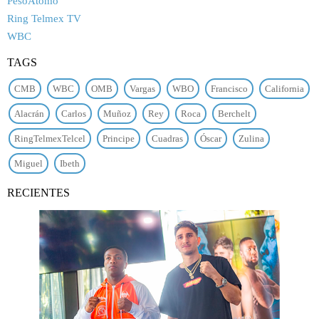
PesoÁtomo
Ring Telmex TV
WBC
TAGS
CMB
WBC
OMB
Vargas
WBO
Francisco
California
Alacrán
Carlos
Muñoz
Rey
Roca
Berchelt
RingTelmexTelcel
Principe
Cuadras
Óscar
Zulina
Miguel
Ibeth
RECIENTES