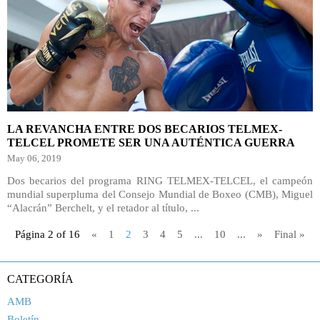
LA REVANCHA ENTRE DOS BECARIOS TELMEX-
TELCEL PROMETE SER UNA AUTÉNTICA GUERRA
May 06, 2019
Dos becarios del programa RING TELMEX-TELCEL, el campeón
mundial superpluma del Consejo Mundial de Boxeo (CMB), Miguel
“Alacrán” Berchelt, y el retador al título, ...
Página 2 of 16
«
1
2
3
4
5
...
10
...
»
Final »
CATEGORÍA
AMB
Boletín