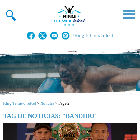
/RingTelmexTelcel
Ring Telmex Telcel
>
Noticias
>
Page 2
TAG DE NOTICIAS: "BANDIDO"