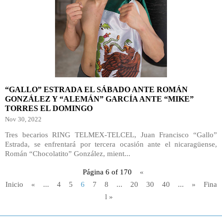
“GALLO” ESTRADA EL SÁBADO ANTE ROMÁN
GONZÁLEZ Y “ALEMÁN” GARCÍA ANTE “MIKE”
TORRES EL DOMINGO
Nov 30, 2022
Tres becarios RING TELMEX-TELCEL, Juan Francisco “Gallo”
Estrada, se enfrentará por tercera ocasión ante el nicaragüense,
Román “Chocolatito” González, mient...
Página 6 of 170
«
Inicio
«
...
4
5
6
7
8
...
20
30
40
...
»
Fina
l »