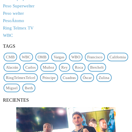
Peso Superwelter
Peso welter
PesoÁtomo
Ring Telmex TV
WBC
TAGS
CMB
WBC
OMB
Vargas
WBO
Francisco
California
Alacrán
Carlos
Muñoz
Rey
Roca
Berchelt
RingTelmexTelcel
Principe
Cuadras
Óscar
Zulina
Miguel
Ibeth
RECIENTES