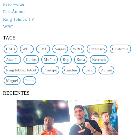
Peso welter
PesoÁtomo
Ring Telmex TV
WBC
TAGS
CMB
WBC
OMB
Vargas
WBO
Francisco
California
Alacrán
Carlos
Muñoz
Rey
Roca
Berchelt
RingTelmexTelcel
Principe
Cuadras
Óscar
Zulina
Miguel
Ibeth
RECIENTES