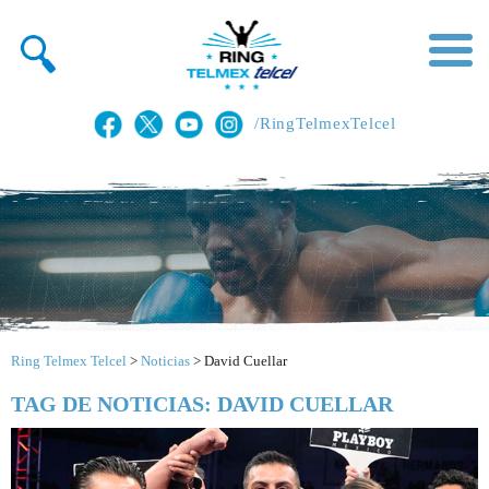
/RingTelmexTelcel
Ring Telmex Telcel
>
Noticias
>
David Cuellar
TAG DE NOTICIAS: DAVID CUELLAR