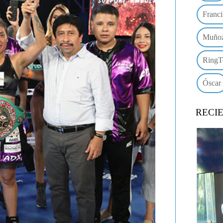
Franci
Muño
RingT
Óscar
RECI