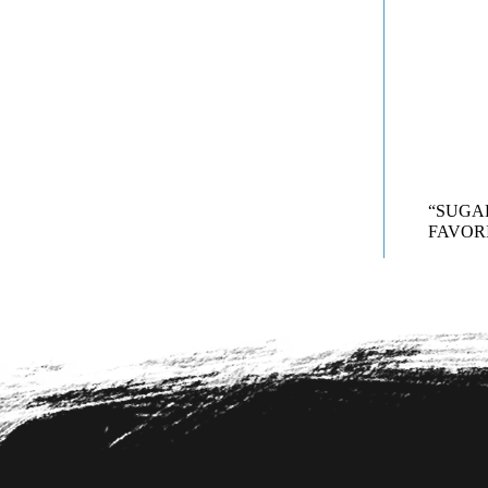
“SUG
FAVORI