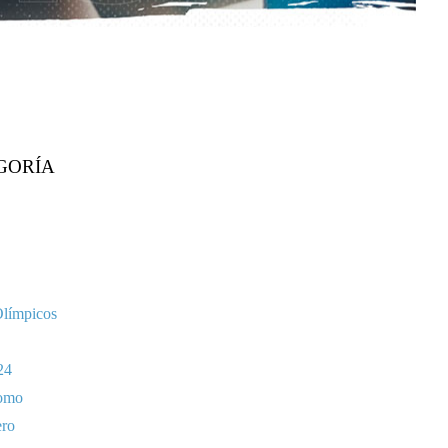
GORÍA
Olímpicos
24
omo
ero