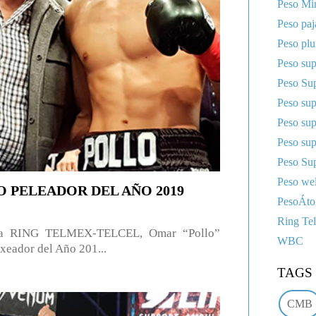
Peso Mi
Peso paj
Peso pl
Peso sup
Peso Sup
Peso su
Peso su
Peso su
Peso Sup
Peso wel
 PELEADOR DEL AÑO 2019
PesoÁt
Ring Te
rama RING TELMEX-TELCEL, Omar “Pollo”
WBC
xeador del Año 201...
TAGS
CMB