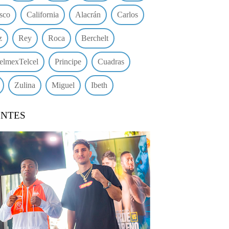
sco
California
Alacrán
Carlos
z
Rey
Roca
Berchelt
elmexTelcel
Principe
Cuadras
Zulina
Miguel
Ibeth
ENTES