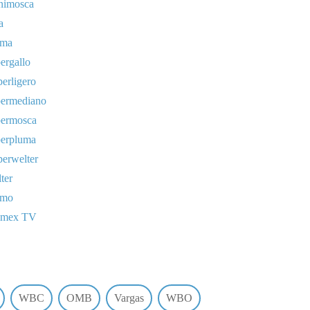
nimosca
a
uma
ergallo
erligero
permediano
permosca
perpluma
erwelter
ter
omo
lmex TV
WBC
OMB
Vargas
WBO