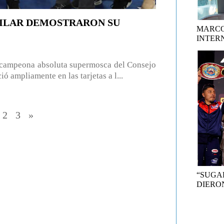
UILAR DEMOSTRARON SU
MARCO
INTER
ampeona absoluta supermosca del Consejo
ampliamente en las tarjetas a l...
2
3
»
“SUGA
DIERON