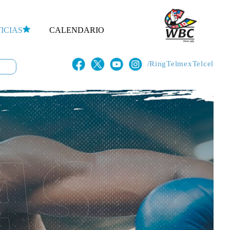
ICIAS
CALENDARIO
/RingTelmexTelcel