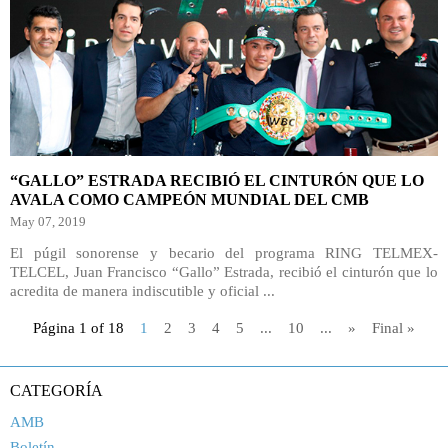
“GALLO” ESTRADA RECIBIÓ EL CINTURÓN QUE LO
AVALA COMO CAMPEÓN MUNDIAL DEL CMB
May 07, 2019
El púgil sonorense y becario del programa RING TELMEX-
TELCEL, Juan Francisco “Gallo” Estrada, recibió el cinturón que lo
acredita de manera indiscutible y oficial ...
Página 1 of 18
1
2
3
4
5
...
10
...
»
Final »
CATEGORÍA
AMB
Boletín