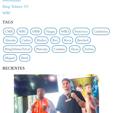
PesoÁtomo
Ring Telmex TV
WBC
TAGS
CMB
WBC
OMB
Vargas
WBO
Francisco
California
Alacrán
Carlos
Muñoz
Rey
Roca
Berchelt
RingTelmexTelcel
Principe
Cuadras
Óscar
Zulina
Miguel
Ibeth
RECIENTES