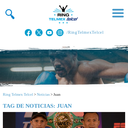
/RingTelmexTelcel
Ring Telmex Telcel
>
Noticias
>
Juan
TAG DE NOTICIAS: JUAN