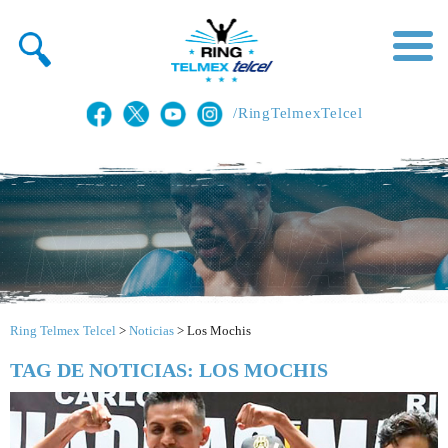
/RingTelmexTelcel
Ring Telmex Telcel
>
Noticias
>
Los Mochis
TAG DE NOTICIAS: LOS MOCHIS