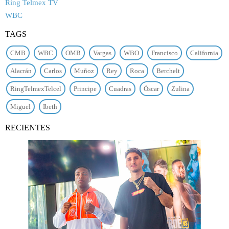
Ring Telmex TV
WBC
TAGS
CMB
WBC
OMB
Vargas
WBO
Francisco
California
Alacrán
Carlos
Muñoz
Rey
Roca
Berchelt
RingTelmexTelcel
Principe
Cuadras
Óscar
Zulina
Miguel
Ibeth
RECIENTES