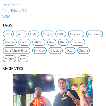
PesoÁtomo
Ring Telmex TV
WBC
TAGS
CMB
WBC
OMB
Vargas
WBO
Francisco
California
Alacrán
Carlos
Muñoz
Rey
Roca
Berchelt
RingTelmexTelcel
Principe
Cuadras
Óscar
Zulina
Miguel
Ibeth
RECIENTES