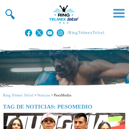
/RingTelmexTelcel
Ring Telmex Telcel
>
Noticias
>
PesoMedio
TAG DE NOTICIAS: PESOMEDIO