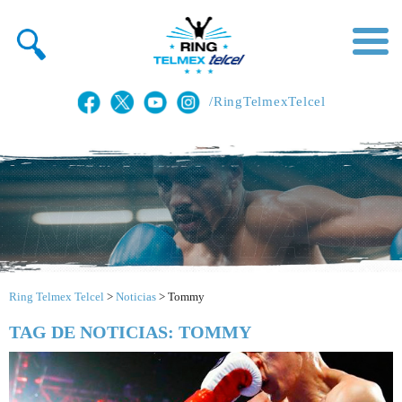
/RingTelmexTelcel
Ring Telmex Telcel
>
Noticias
>
Tommy
TAG DE NOTICIAS: TOMMY