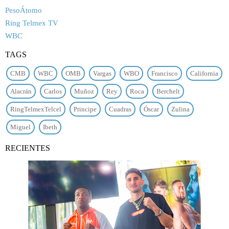
PesoÁtomo
Ring Telmex TV
WBC
TAGS
CMB
WBC
OMB
Vargas
WBO
Francisco
California
Alacrán
Carlos
Muñoz
Rey
Roca
Berchelt
RingTelmexTelcel
Principe
Cuadras
Óscar
Zulina
Miguel
Ibeth
RECIENTES